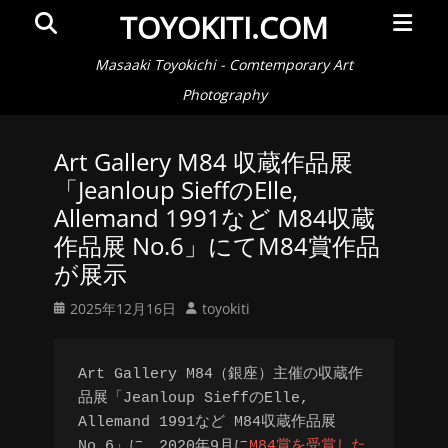
メ
検
TOYOKITI.COM
イ
索
ン
Masaaki Toyokichi - Comtemporary Art
メ
Photography
ニ
ュ
Art Gallery M84 収蔵作品展
ー
「Jeanloup SieffのElle,
Allemand 1991など M84収蔵
作品展 No.6」にてM84賞作品
が展示
投
投
2025年12月16日
toyokiti
稿
稿
日
者
Art Gallery M84（銀座）主催の収蔵作
品展「Jeanloup SieffのElle, 
Allemand 1991など M84収蔵作品展 
No.6」に、2020年9月に
M84賞を受賞した