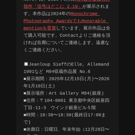
拙作「信号はどこに 2.19」
が展示されま
す。本作品は2024年の
Monochrome 
Photography AwardsでもHonorable 
mentionを受賞
しています。展示作品は全
て購入可能です。Contactよりご連絡を頂
ければ在廊についてご連絡します。遠慮な
くご連絡ください。
Jeanloup SieffのElle, Allemand 
1991など M84収蔵作品展 No.6
■展示期間：2025年12月15日(月)〜2026
年1月10日(土)
■展示場所：Art Gallery M84(銀座)
■住所：〒104-0061 東京都中央区銀座四
丁目-11-3　ウインド銀座ビル５階
■時間：10:30〜18:30(最終日17:00ま
で)
■休廊日：日曜日、年末年始（12月28日〜