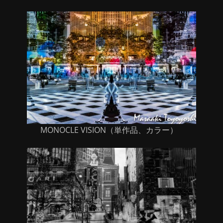
MONOCLE VISION（単作品、カラー）