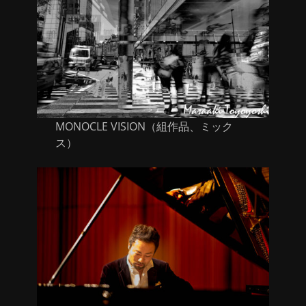
MONOCLE VISION（組作品、ミック
ス）