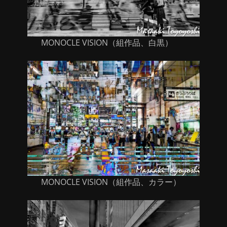
MONOCLE VISION（組作品、白黒）
MONOCLE VISION（組作品、カラー）