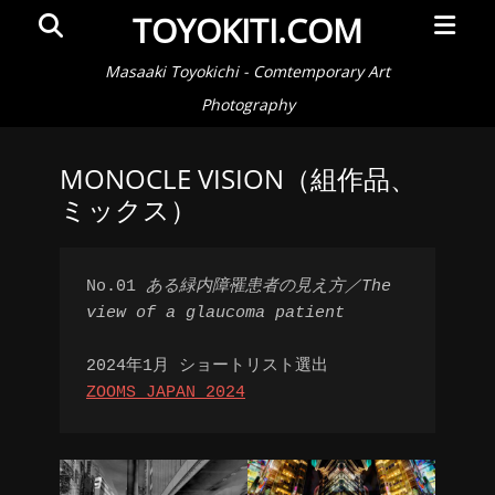
メ
検
TOYOKITI.COM
イ
索
ン
Masaaki Toyokichi - Comtemporary Art
メ
Photography
ニ
ュ
MONOCLE VISION（組作品、
ー
ミックス）
No.01 
ある緑内障罹患者の見え方／The 
view of a glaucoma patient
2024年1月 ショートリスト選出
ZOOMS JAPAN 2024