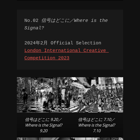
No.02 
信号はどこに／Where is the 
Signal?
2024年2月 Official Selection
London International Creative 
Competition 2023
信号はどこに 9.20／
信号はどこに 7.10／
Where is the SIgnal?
Where is the Signal?
9.20
7.10