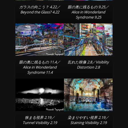
ガラスの向こう？ 4.22／
眼の奥に残るもの 9.25／
Beyond the Glass? 4.22
Alice in Wonderland
Syndrome 9.25
眼の奥に残るもの 11.4／
乱れた映像 2.8／Visiblity
Alice in Wonderland
Distortion 2.8
Syndrome 11.4
狭まる視界 2.19／
染まりやすい視界 2.19／
Tunnel Visibility 2.19
Staining Visibility 2.19