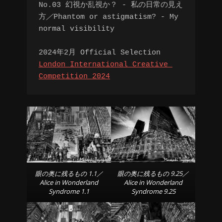
No.03 幻視か乱視か？ - 私の日常の見え
方
／
Phantom or astigmatism? - My 
normal visibility
2024年2月 Official Selection
London International Creative 
Competition 2024
眼の奥に残るもの 1.1／
眼の奥に残るもの 9.25／
Alice in Wonderland
Alice in Wonderland
Syndrome 1.1
Syndrome 9.25