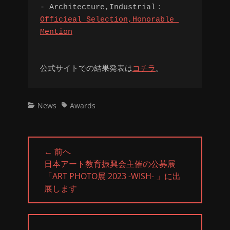
- Architecture,Industrial：
Officieal Selection,Honorable 
Mention
公式サイトでの結果発表は
コチラ
。
カ
タ
News
Awards
テ
グ
ゴ
リ
投
ー
← 前へ
稿
前
日本アート教育振興会主催の公募展
ナ
の
「ART PHOTO展 2023 -WISH- 」に出
ビ
投
展します
ゲ
稿:
ー
シ