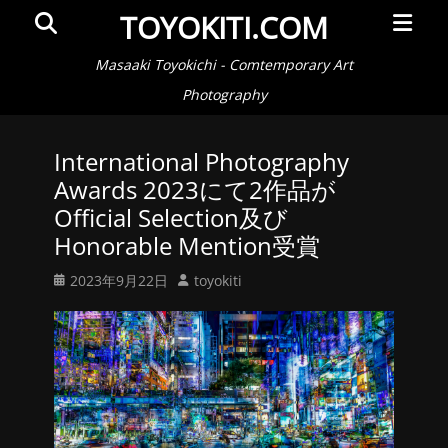
メ
検
TOYOKITI.COM
イ
索
ン
Masaaki Toyokichi - Comtemporary Art
メ
Photography
ニ
ュ
International Photography
ー
Awards 2023にて2作品が
Official Selection及び
Honorable Mention受賞
投
投
2023年9月22日
toyokiti
稿
稿
日
者