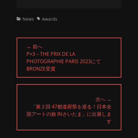
カ
タ
News
Awards
テ
グ
ゴ
リ
投
ー
← 前へ
稿
前
P×3 – THE PRIX DE LA
ナ
の
PHOTOGRAPHIE PARIS 2023にて
ビ
投
BRONZE受賞
ゲ
稿:
ー
シ
ョ
次へ →
ン
次
「第２回 47都道府県を巡る！日本全
の
国アートの旅 INさいたま」に出展しま
投
す
稿: