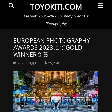
メ
検
TOYOKITI.COM
イ
索
ン
Masaaki Toyokichi - Comtemporary Art
メ
Photography
ニ
ュ
EUROPEAN PHOTOGRAPHY
ー
AWARDS 2023にてGOLD
WINNER受賞
投
投
2023年8月19日
toyokiti
稿
稿
日
者